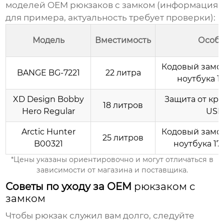
моделей OEM
рюкзаков с замком
(информация
для примера, актуальность требует проверки):
Модель
Вместимость
Особе
Кодовый замок
BANGE BG-7221
22 литра
ноутбука 15
XD Design Bobby
Защита от кра
18 литров
Hero Regular
USB
Arctic Hunter
Кодовый замок
25 литров
B00321
ноутбука 17
*Цены указаны ориентировочно и могут отличаться в
зависимости от магазина и поставщика.
Советы по уходу за OEM
рюкзаком с
замком
Чтобы
рюкзак
служил вам долго, следуйте