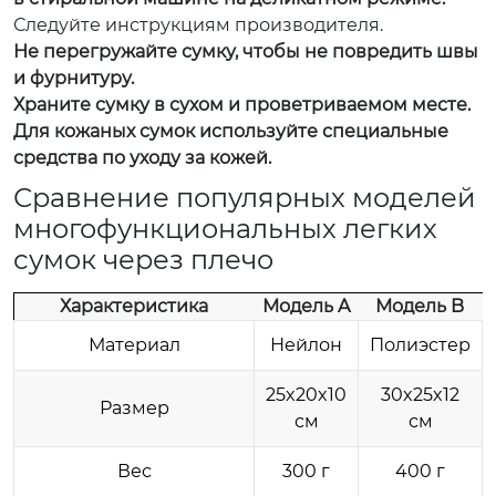
Следуйте инструкциям производителя.
Не перегружайте сумку, чтобы не повредить швы
и фурнитуру.
Храните сумку в сухом и проветриваемом месте.
Для кожаных сумок используйте специальные
средства по уходу за кожей.
Сравнение популярных моделей
многофункциональных легких
сумок через плечо
Характеристика
Модель A
Модель B
М
Материал
Нейлон
Полиэстер
25x20x10
30x25x12
Размер
см
см
Вес
300 г
400 г