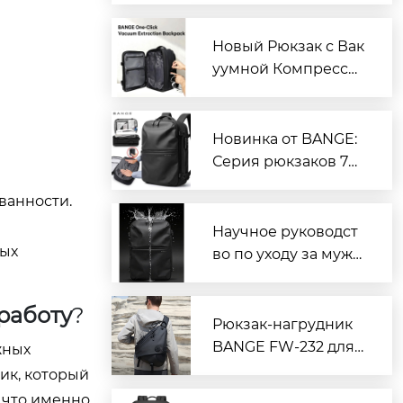
ор потребителей, п
рощайте беспорядо
Новый Рюкзак с Вак
к в поездках
уумной Компресси
ей One-Touch от BA
NGE
Новинка от BANGE:
Серия рюкзаков 787
5, открывающая нов
ванности.
ый опыт путешеств
ий
Научное руководст
вых
во по уходу за мужс
кими сумками из ок
сфордской ткани с
работу
?
водоотталкивающи
Рюкзак-нагрудник
м покрытием: практ
BANGE FW-232 для
жных
ические советы по
активного отдыха с
ник, который
увеличению срока
большим объемом:
 что именно