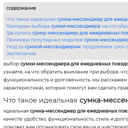
содержание
Что такое идеальная
сумка-мессенджер для ежедн
Критерии выбора
сумки-мессенджера
: на что об
Где купить
сумку-мессенджер для ежедневных пое
Примеры популярных моделей
сумок-мессендже
Уход за
сумкой-мессенджером
: продлеваем срок
Заключение
выбор
сумки-мессенджера для ежедневных поездо
узнайте, на что обратить внимание при выборе, ч
функциональность и долговечность. мы расскажем 
характеристиках, которые помогут вам сделать пр
Что такое идеальная
сумка-мессе
идеальная
сумка-мессенджер для ежедневных поез
качеств: удобство, функциональность, стиль и долг
поможет вам организовать свои вещи и чувствоват