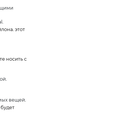
ющими
l.
лона. этот
е носить с
ой.
мых вещей.
 будет