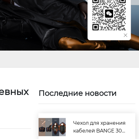
невных
Последние новости
Чехол для хранения
кабелей BANGE 306
6/3067: лучший выб