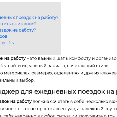
евных поездок на работу
?
ратить внимание?
здок на работу
?
ров
 службы
к на работу
– это важный шаг к комфорту и организо
тобы найти идеальный вариант, сочетающий стиль,
о материалах, размерах, отделениях и других ключе
авильный выбор.
нджер для ежедневных поездок на 
док на работу
должна сочетать в себе несколько ва
овечность. это не просто аксессуар, а надежный спут
ь себя уверенно в любой ситуации. подумайте о том,