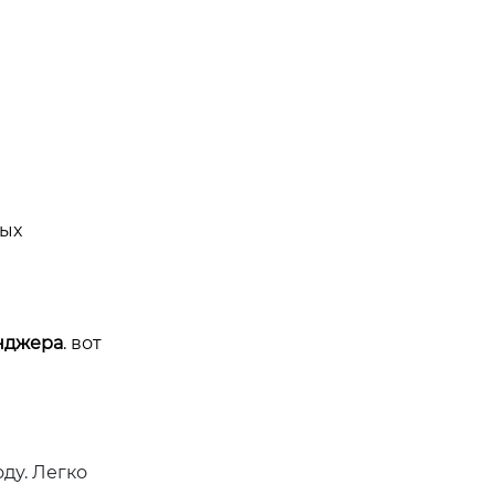
вых
нджера
. вот
ду. Легко