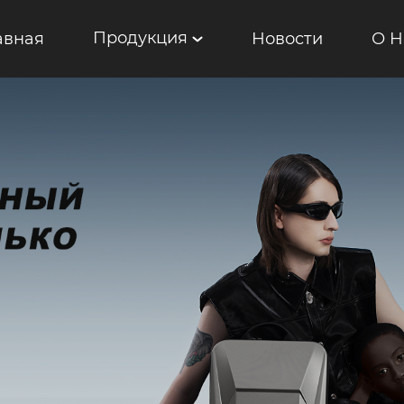
Продукция
авная
Новости
О Н