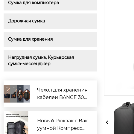
Сумка для компьютера
Дорожная сумка
Сумка для хранения
Нагрудная сумка, Курьерская 
сумка-мессенджер
Чехол для хранения
кабелей BANGE 306
6/3067: лучший выб
ор потребителей, п
рощайте беспорядо
Новый Рюкзак с Вак
к в поездках
уумной Компресси