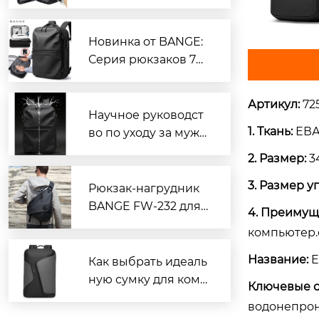
ей One-Touch от BA
NGE
Новинка от BANGE:
Серия рюкзаков 787
5, открывающая нов
ый опыт путешеств
Артикул:
72
ий
Научное руководст
1. Ткань:
ЕВА
во по уходу за мужс
кими сумками из ок
2. Размер:
34
сфордской ткани с
3. Размер у
водоотталкивающи
Рюкзак-нагрудник
м покрытием: практ
BANGE FW-232 для
4. Преимущ
ические советы по
активного отдыха с
компьютер.
увеличению срока
большим объемом:
службы
откройте новый оп
Название:
E
Как выбрать идеаль
ыт многофункцион
ную сумку для комп
Ключевые с
ального использова
ьютера с нескольки
водонепрон
ния одной сумки, ле
ми отделениями: по