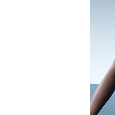
рюкзак, ранец 2913
сумка для хранения 22196