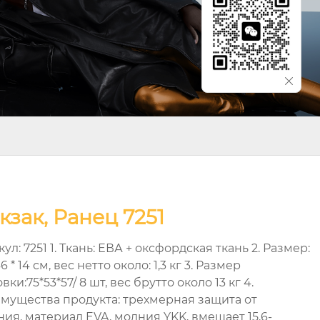
кзак, Ранец 7251
ул: 7251 1. Ткань: ЕВА + оксфордская ткань 2. Размер:
46 * 14 см, вес нетто около: 1,3 кг 3. Размер
вки:75*53*57/ 8 шт, вес брутто около 13 кг 4.
мущества продукта: трехмерная защита от
ния, материал EVA, молния YKK, вмещает 15,6-