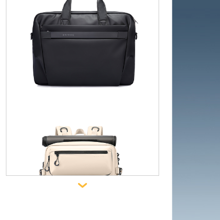
рюкзак, ранец1810
