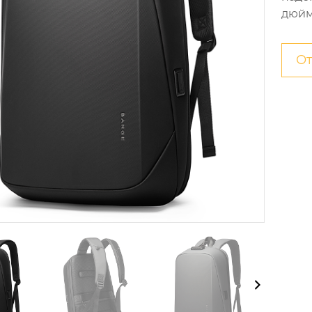
дюйм
От