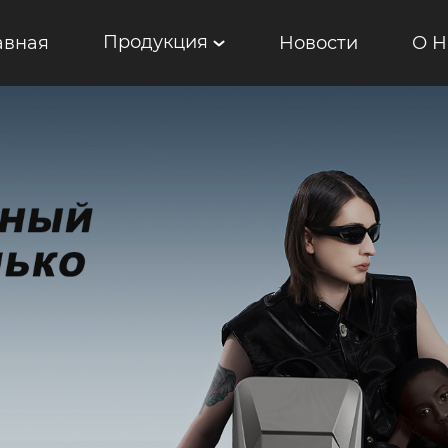
Продукция
авная
Новости
О Н