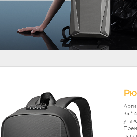
Рю
Артик
34 * 
упако
Преи
паде