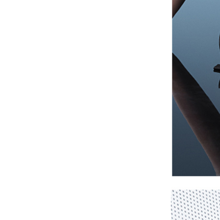
рюкзак, ранец 77115d