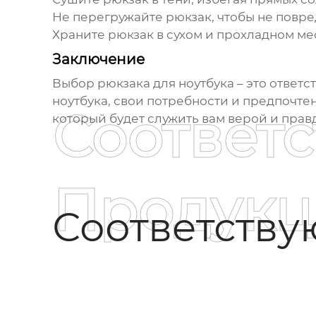
Не перегружайте
рюкзак
, чтобы не повр
Храните
рюкзак
в сухом и прохладном ме
Заключение
Выбор
рюкзака для ноутбука
– это ответс
ноутбука, свои потребности и предпочте
Соответ
который будет служить вам верой и прав
Продукц
Соответств