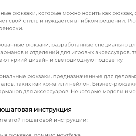
ьные
рюкзаки
, которые можно носить как
рюкзак
,
няет свой стиль и нуждается в гибком решении.
Рю
реноски.
ированные
рюкзаки
, разработанные специально д
карманов и отделений для игровых аксессуаров, т
еют яркий дизайн и светодиодную подсветку.
иональные
рюкзаки
, предназначенные для деловы
алов, таких как кожа или нейлон. Бизнес-
рюкзак
карманов для аксессуаров. Некоторые модели им
 пошаговая инструкция
йте этой пошаговой инструкции:
ь в
рюкзаке
, помимо ноутбука.