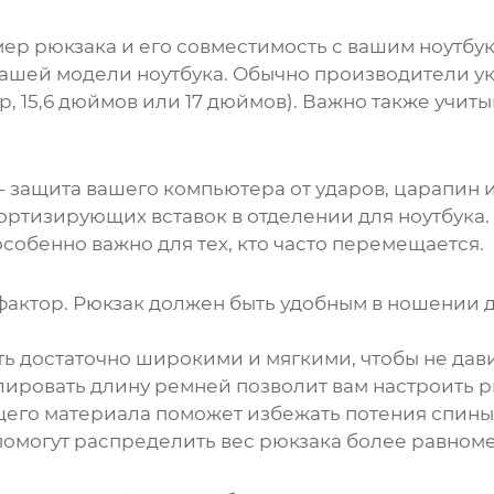
мер
рюкзака
и его совместимость с вашим ноутбук
ашей модели ноутбука. Обычно производители ук
, 15,6 дюймов или 17 дюймов). Важно также учиты
– защита вашего компьютера от ударов, царапин 
мортизирующих вставок в отделении для ноутбука
особенно важно для тех, кто часто перемещается.
фактор.
Рюкзак
должен быть удобным в ношении д
 достаточно широкими и мягкими, чтобы не дави
ировать длину ремней позволит вам настроить
р
его материала поможет избежать потения спины 
помогут распределить вес
рюкзака
более равномер