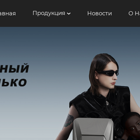
Продукция
авная
Новости
О Н