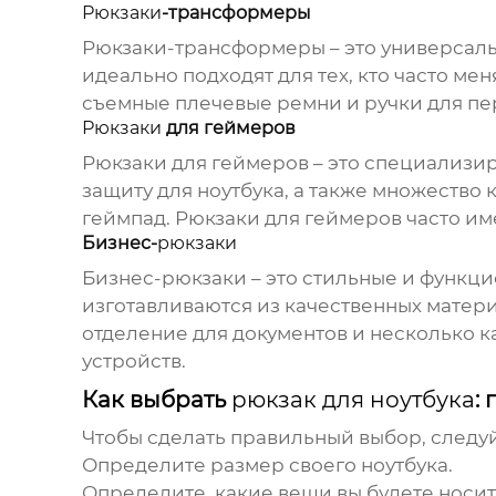
Рюкзаки
-трансформеры
Рюкзаки
-трансформеры – это универсал
идеально подходят для тех, кто часто ме
съемные плечевые ремни и ручки для пе
Рюкзаки
для геймеров
Рюкзаки
для геймеров – это специализ
защиту для ноутбука, а также множество 
геймпад.
Рюкзаки
для геймеров часто им
Бизнес-
рюкзаки
Бизнес-
рюкзаки
– это стильные и функц
изготавливаются из качественных матери
отделение для документов и несколько 
устройств.
Как выбрать
рюкзак для ноутбука
:
Чтобы сделать правильный выбор, следу
Определите размер своего ноутбука.
Определите, какие вещи вы будете носит