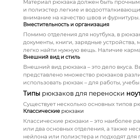
Материал
рюкзака
должен быть прочным 
и полиэстер легкие и водоотталкивающие,
внимание на качество швов и фурнитуры.
Вместительность и организация
Помимо отделения для ноутбука, в
рюкза
документы, книги, зарядные устройства,
легко найти нужную вещь. Наличие карма
Внешний вид и стиль
Внешний вид
рюкзака
– это дело вкуса.
представлено множество
рюкзаков
разли
использовать
рюкзак
– для работы, учеб
Типы
рюкзаков для переноски
ноу
Существует несколько основных типов
рю
Классические
рюкзаки
Классические
рюкзаки
– это наиболее р
или два основных отделения, а также н
нейлона или полиэстера и подходят для