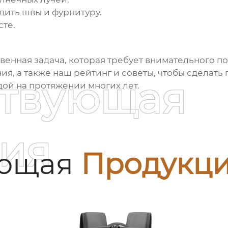
едить швы и фурнитуру.
сте.
твенная задача, которая требует внимательного п
ния, а также наш рейтинг и советы, чтобы сдела
ствующая
дой на протяжении многих лет.
ия
ующая
Продукц