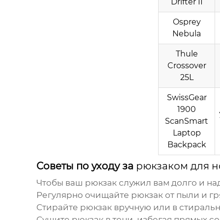
Drifter II
Osprey
Nebula
Thule
Crossover
25L
SwissGear
1900
ScanSmart
Laptop
Backpack
Советы по уходу за
рюкзаком для н
Чтобы ваш
рюкзак
служил вам долго и на
Регулярно очищайте
рюкзак
от пыли и гр
Стирайте
рюкзак
вручную или в стираль
Сушите
рюкзак
в тени, избегая прямых с