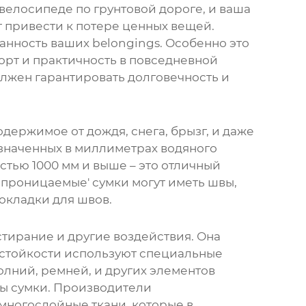
 велосипеде по грунтовой дороге, и ваша
т привести к потере ценных вещей.
ранность ваших belongings. Особенно это
форт и практичность в повседневной
лжен гарантировать долговечность и
ержимое от дождя, снега, брызг, и даже
означенных в миллиметрах водяного
стью 1000 мм и выше – это отличный
епроницаемые' сумки могут иметь швы,
окладки для швов.
стирание и другие воздействия. Она
остойкости используют специальные
лний, ремней, и других элементов
бы сумки. Производители
многослойные ткани, которые в