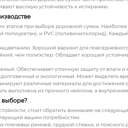
вают высокую устойчивость к истиранию.
изводстве
их этапов при выборе дорожной сумки. Наиболе
ый полиуретан), и PVC (поливинилхлорид). Кажды
 выцветанию. Хороший вариант для повседневног
кий, чем полиэстер. Обладает хорошей устойчив
емый. Обеспечивает отличную защиту от влаги и
долговечный и экологичный. Может выделять вр
инируют различные материалы для достижения оп
ть выполнена из прочного нейлона, а внутренняя
и выборе?
ойкости, стоит обратить внимание на следующи
ствующий вашим потребностям.
 плечевых ремней, грудной стяжки, и поясного 