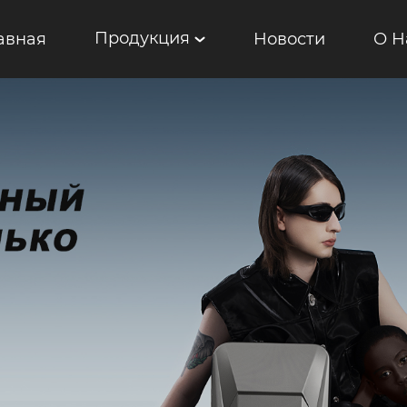
Продукция
авная
Новости
О Н