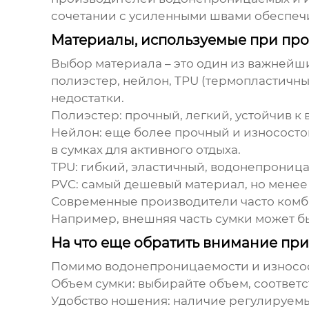
сочетании с усиленными швами обеспечи
Материалы, используемые при про
Выбор материала – это один из важнейш
полиэстер, нейлон, TPU (термопластичн
недостатки.
Полиэстер:
прочный, легкий, устойчив к
Нейлон:
еще более прочный и износостой
в сумках для активного отдыха.
TPU:
гибкий, эластичный, водонепроница
PVC:
самый дешевый материал, но менее 
Современные производители часто комб
Например, внешняя часть сумки может бы
На что еще обратить внимание пр
Помимо водонепроницаемости и износост
Объем сумки:
выбирайте объем, соответ
Удобство ношения:
наличие регулируемых