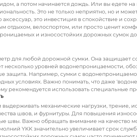
видом, а потом начинается дождь. Или вы едете на
иональность. Это не только неприятно, но и може
 аксессуар, это инвестиция в спокойствие и сох
ным отдыхом, велоспортом, или просто ценит ком
роницаемых и износостойких дорожных сумок
до
тр для любой дорожной сумки. Она защищает сод
ует несколько уровней водонепроницаемости, об
чше защита. Например, сумки с водонепроницаемо
дных условиях. Важно понимать, что даже 'водон
ому рекомендуется использовать специальные пр
ть
и выдерживать механические нагрузки, трение, и
ачества швов, и фурнитуры. Для повышения износ
ые швы. Важно обращать внимание на качество мо
молний YKK значительно увеличивает срок служ
износостойких дорожных сумок
часто применяют 