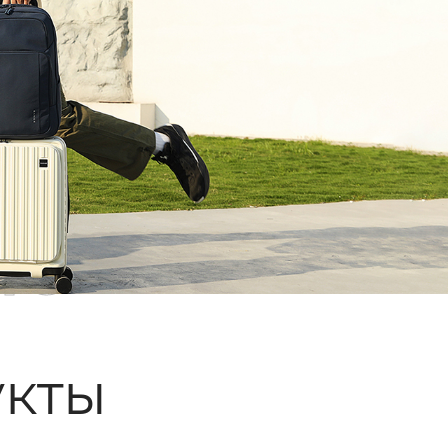
ые
кты