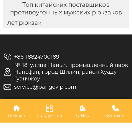
Топ китайских поставщиков
противоугонных мужских рюкзаков
лет рюкзак

+86-18824700189
№ 18, улица Наньи, промышленный парк

Наньфан, город Шилин, район Хуаду,
Гуанчжоу

service@bangevip.com
Авторское право©GUANGZHOU LEIYING BAGS CO.LTD.




Главная
Продукция
О Нас
Контакты