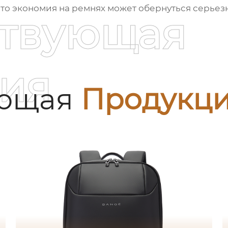
что экономия на ремнях может обернуться серь
ствующая
ия
ующая
Продукц