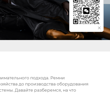
 внимательного подхода. Ремни
озяйства до производства оборудования
стемы. Давайте разберемся, на что