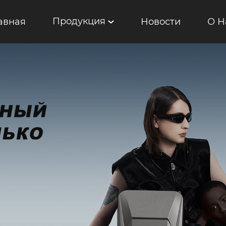
Продукция
авная
Новости
О Н