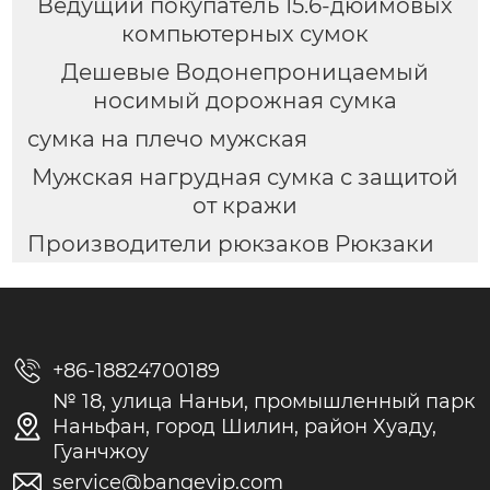
Ведущий покупатель 15.6-дюймовых
компьютерных сумок
Дешевые Водонепроницаемый
носимый дорожная сумка
сумка на плечо мужская
Мужская нагрудная сумка с защитой
от кражи
Производители рюкзаков Рюкзаки

+86-18824700189
№ 18, улица Наньи, промышленный парк

Наньфан, город Шилин, район Хуаду,
Гуанчжоу

service@bangevip.com