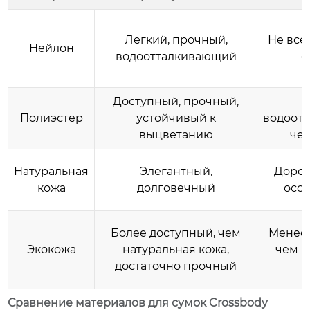
Легкий, прочный,
Не все
Нейлон
водоотталкивающий
с
Доступный, прочный,
Полиэстер
устойчивый к
водоот
выцветанию
че
Натуральная
Элегантный,
Дорог
кожа
долговечный
особ
Более доступный, чем
Менее 
Экокожа
натуральная кожа,
чем н
достаточно прочный
Сравнение материалов для сумок Crossbody