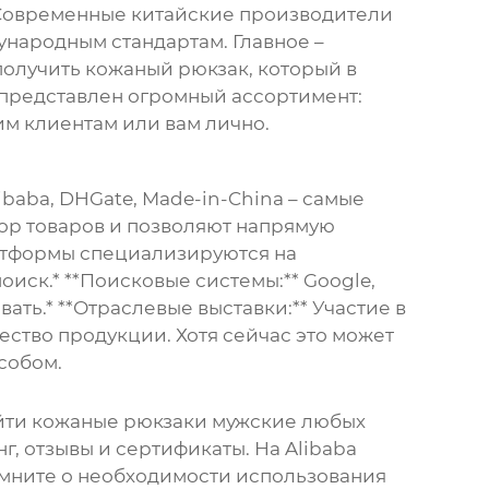
к! Современные китайские производители
народным стандартам. Главное –
получить
кожаный рюкзак
, который в
 представлен огромный ассортимент:
им клиентам или вам лично.
baba, DHGate, Made-in-China – самые
ор товаров и позволяют напрямую
латформы специализируются на
иск.* **Поисковые системы:** Google,
ать.* **Отраслевые выставки:** Участие в
ество продукции. Хотя сейчас это может
собом.
йти
кожаные рюкзаки мужские
любых
, отзывы и сертификаты. На Alibaba
Помните о необходимости использования