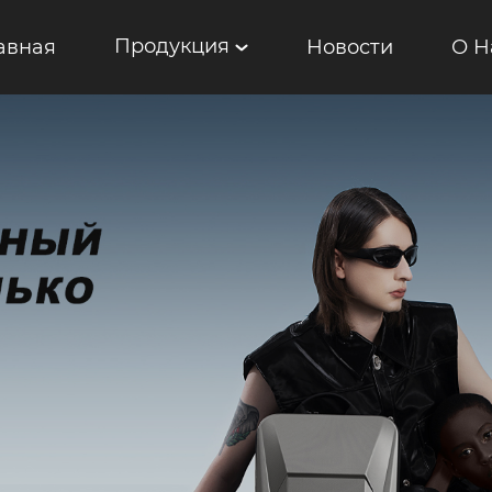
Продукция
авная
Новости
О Н