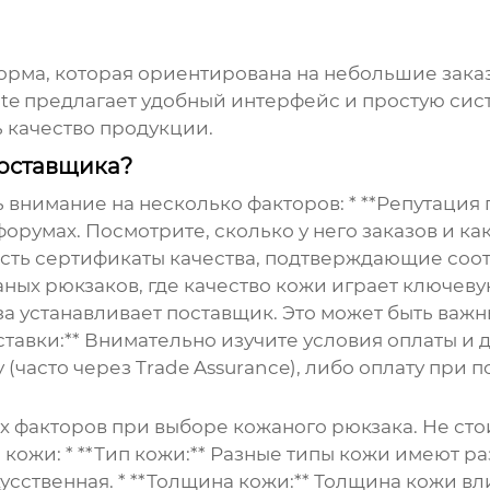
форма, которая ориентирована на небольшие зака
te предлагает удобный интерфейс и простую сист
ь качество продукции.
поставщика?
 внимание на несколько факторов: * **Репутация 
румах. Посмотрите, сколько у него заказов и как
а есть сертификаты качества, подтверждающие с
аных рюкзаков
, где качество кожи играет ключев
а устанавливает поставщик. Это может быть важн
ставки:** Внимательно изучите условия оплаты и д
(часто через Trade Assurance), либо оплату при п
ых факторов при выборе
кожаного рюкзака
. Не ст
ожи: * **Тип кожи:** Разные типы кожи имеют ра
усственная. * **Толщина кожи:** Толщина кожи вл