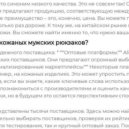
 это синоним низкого качества. Это не совсем та
и предлагают продукцию, соответствующую между
 преимущество – это, конечно, цена. Вы можете 
лько раз дороже. К тому же, на китайском рынке
кожи. Вы сможете найти именно то, что нужно ваш
 кожаных мужских рюкзаков?
ежного поставщика: * **Оптовые платформы:** Ali
ких поставщиков. Они предлагают огромный выб
ециализированные маркетплейсы:** Некоторые п
ер, на кожаных изделиях. Это может упростить по
, если вы знаете, какие ключевые слова использов
 познакомиться с производителями и оценить кач
ки, но в будущем это остается перспективным спо
представлены тысячи поставщиков. Здесь можно на
ельно выбирать поставщиков, проверяя их рейтинг
я тестирования, так и крупный оптовый заказ. 