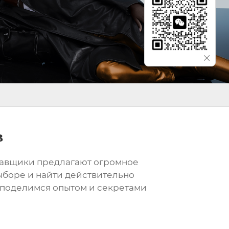
в
тавщики предлагают огромное
ыборе и найти действительно
, поделимся опытом и секретами