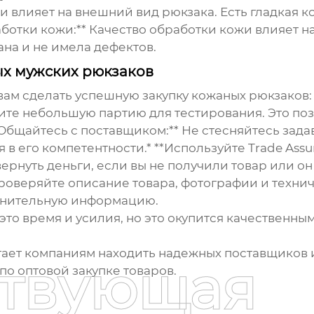
ожи влияет на внешний вид рюкзака. Есть гладкая
аботки кожи:** Качество обработки кожи влияет н
на и не имела дефектов.
ых мужских рюкзаков
 вам сделать успешную закупку
кожаных рюкзаков
ите небольшую партию для тестирования. Это поз
Общайтесь с поставщиком:** Не стесняйтесь зада
 в его компетентности.* **Используйте Trade Assur
ернуть деньги, если вы не получили товар или он 
роверяйте описание товара, фотографии и техни
лнительную информацию.
это время и усилия, но это окупится качественны
гает компаниям находить надежных поставщиков и
ствующая
по оптовой закупке товаров.