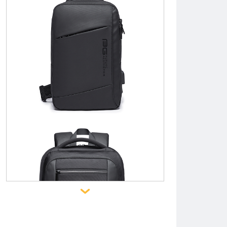
рюкзак, ранец 1921
