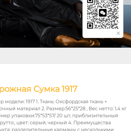
рожная Сумка 1917
 модели: 1917 1. Ткань: Оксфордская ткань +
чный материал 2. Размер:56*25*28 , Вес нетто: 1,4 кг
змер упаковки:75*53*57/ 20 шт, приблизительный
брутто:, цвет: серый, черный 4. Преимущества
укта: разделительные карманы с несколькими