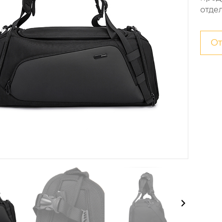
отде
От