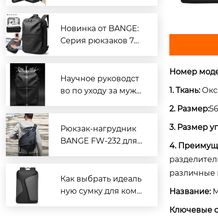
ей One-Touch от BA
NGE
Новинка от BANGE:
Серия рюкзаков 787
5, открывающая нов
ый опыт путешеств
Номер моде
ий
Научное руководст
1. Ткань:
Окс
во по уходу за мужс
кими сумками из ок
2. Размер:
56
сфордской ткани с
3. Размер у
водоотталкивающи
Рюкзак-нагрудник
м покрытием: практ
BANGE FW-232 для
4. Преимущ
ические советы по
активного отдыха с
разделител
увеличению срока
большим объемом:
различные 
службы
откройте новый оп
Как выбрать идеаль
ыт многофункцион
ную сумку для комп
Название:
М
ального использова
ьютера с нескольки
Ключевые с
ния одной сумки, ле
ми отделениями: по