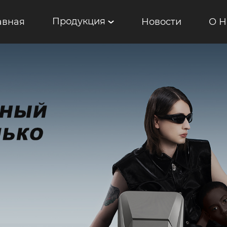
Продукция
авная
Новости
О Н