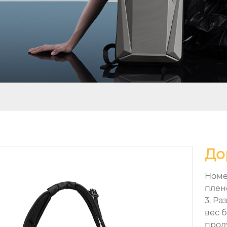
До
Номер
плено
3. Ра
вес 
прод