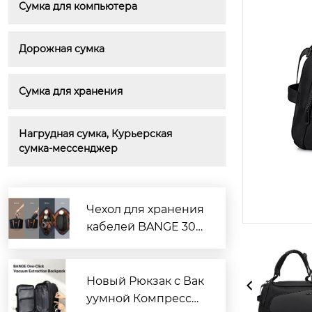
Сумка для компьютера
Дорожная сумка
Сумка для хранения
Нагрудная сумка, Курьерская 
сумка-мессенджер
Чехол для хранения
кабелей BANGE 306
6/3067: лучший выб
ор потребителей, п
рощайте беспорядо
Новый Рюкзак с Вак
к в поездках
уумной Компресси