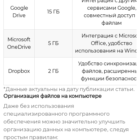
Интеграция с другим
Google
сервисами Google,
15 ГБ
Drive
совместный доступ к
файлам
Интеграция с Microsof
Microsoft
5 ГБ
Office, удобство
OneDrive
использования на Wind
Удобство синхронизац
Dropbox
2 ГБ
файлов, расширенны
функции безопасност
*Данные актуальны на дату публикации статьи.
Организация файлов на компьютере
Даже без использования
специализированного программного
обеспечения можно значительно улучшить
организацию данных на компьютере, следуя
простым правилам: