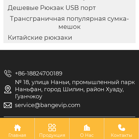
Дешевые Рюкзак USB порт
Трансграничная популярная сумка-
мешок
Китайские рюкзаки

+86-18824700189
№ 18, улица Наньи, промышленный парк

Наньфан, город Шилин, район Хуаду,
Гуанчжоу

service@bangevip.com
Авторское право©GUANGZHOU LEIYING BAGS CO.LTD.




Главная
Продукция
О Нас
Контакты