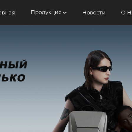
Продукция
авная
Новости
О Н