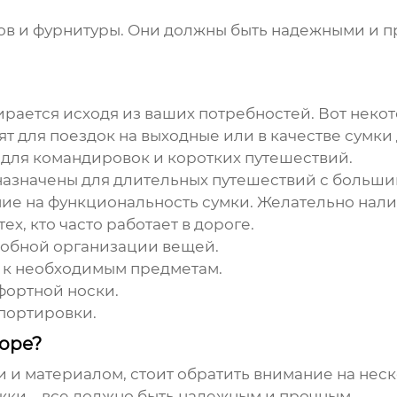
вов и фурнитуры. Они должны быть надежными и п
рается исходя из ваших потребностей. Вот нек
т для поездок на выходные или в качестве сумки
для командировок и коротких путешествий.
азначены для длительных путешествий с больши
ие на функциональность сумки. Желательно нал
ех, кто часто работает в дороге.
обной организации вещей.
 к необходимым предметам.
ортной носки.
портировки.
боре?
и и материалом, стоит обратить внимание на неск
жки – все должно быть надежным и прочным.