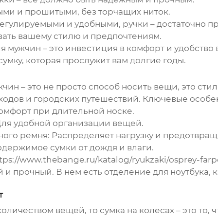
ми и прошитыми, без торчащих ниток.
егулируемыми и удобными, ручки – достаточно п
вать вашему стилю и предпочтениям.
ля мужчин
– это инвестиция в комфорт и удобство
сумку, которая прослужит вам долгие годы.
жчин
– это не просто способ носить вещи, это сти
оходов и городских путешествий. Ключевые особе
омфорт при длительной носке.
ля удобной организации вещей.
ного ремня:
Распределяет нагрузку и предотвраща
ержимое сумки от дождя и влаги.
ps://www.thebange.ru/katalog/ryukzaki/osprey-farp
 и прочный. В нем есть отделение для ноутбука, 
т
оличеством вещей, то сумка на колесах – это то, 