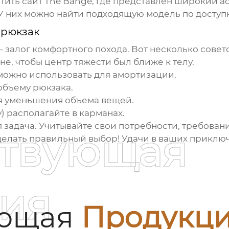
тить сайт
The Bange
, где представлен широкий ас
У них можно найти подходящую модель по доступн
 рюкзак
– залог комфортного похода. Вот несколько совето
е, чтобы центр тяжести был ближе к телу.
можно использовать для амортизации.
объему рюкзака.
я уменьшения объема вещей.
) располагайте в карманах.
я задача. Учитывайте свои потребности, требован
ствующая
сделать правильный выбор! Удачи в ваших приклю
ия
ующая
Продукц