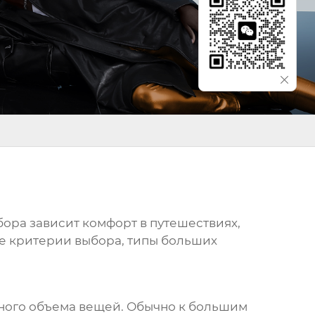
бора зависит комфорт в путешествиях,
ые критерии выбора, типы
больших
ного объема вещей. Обычно к
большим