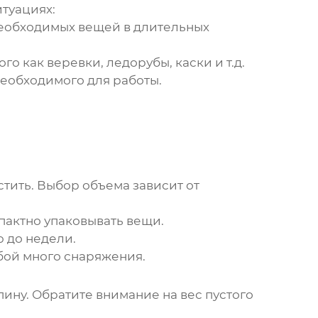
итуациях:
необходимых вещей в длительных
 как веревки, ледорубы, каски и т.д.
еобходимого для работы.
стить. Выбор объема зависит от
мпактно упаковывать вещи.
 до недели.
обой много снаряжения.
пину. Обратите внимание на вес пустого