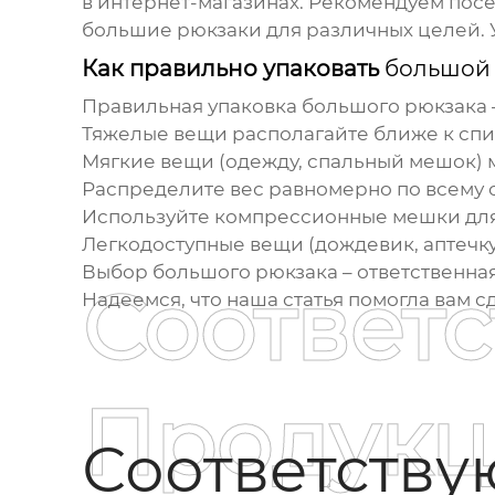
в интернет-магазинах. Рекомендуем посе
большие рюкзаки
для различных целей. 
Как правильно упаковать
большой
Правильная упаковка
большого рюкзака
Тяжелые вещи располагайте ближе к спин
Мягкие вещи (одежду, спальный мешок) 
Распределите вес равномерно по всему 
Используйте компрессионные мешки дл
Легкодоступные вещи (дождевик, аптечку
Выбор
большого рюкзака
– ответственна
Соответ
Надеемся, что наша статья помогла вам 
Продукц
Соответств