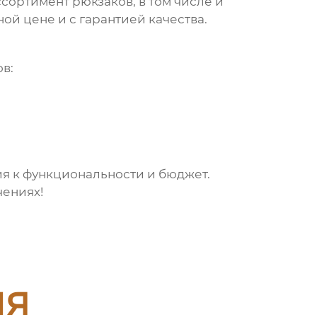
сортимент рюкзаков, в том числе и
ой цене и с гарантией качества.
в:
ия к функциональности и бюджет.
чениях!
ия