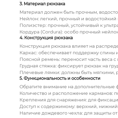
3. Материал рюкзака
Материал должен быть прочным, водосто
Нейлон:
легкий, прочный и водостойкий 
Полиэстер:
прочный, устойчивый к ультр
Кордура (Cordura):
особо прочный нейлон
4. Конструкция рюкзака
Конструкция
рюкзака
влияет на распред
Каркас:
обеспечивает поддержку спины и
Поясной ремень:
переносит часть веса с 
Грудная стяжка:
фиксирует рюкзак на гру
Плечевые лямки:
должны быть мягкими, 
5. Функциональность и особенности
Обратите внимание на дополнительные 
Количество и расположение карманов:
п
Крепления для снаряжения:
для фиксации
Доступ к содержимому:
верхний, нижний
Наличие дождевого чехла:
для защиты от