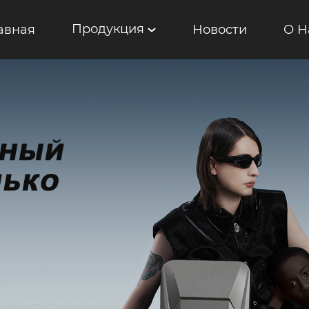
Продукция
авная
Новости
О Н