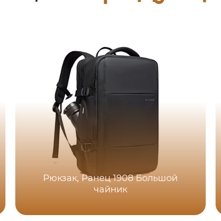
Рюкзак, Ранец 1908 Большой
чайник